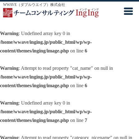
WWAVE（ダブルウエイブ）株式会社
Warning
: Undefined array key 0 in
/home/wwave/inging.jp/public_html/wp/wp-
content/themes/inging/image.php
on line
6
Warning
: Attempt to read property "cat_name" on null in
/home/wwave/inging.jp/public_html/wp/wp-
content/themes/inging/image.php
on line
6
Warning
: Undefined array key 0 in
/home/wwave/inging.jp/public_html/wp/wp-
content/themes/inging/image.php
on line
7
Warning
: Attempt to read property "category_nicename" on null in