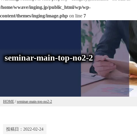
/home/wwave/inging.jp/public_html/wp/wp-
content/themes/inging/image.php
on line
7
seminar-main-top-no2-2
HOME
/
seminar-main-top-no2-2
投稿日：
2022-02-24