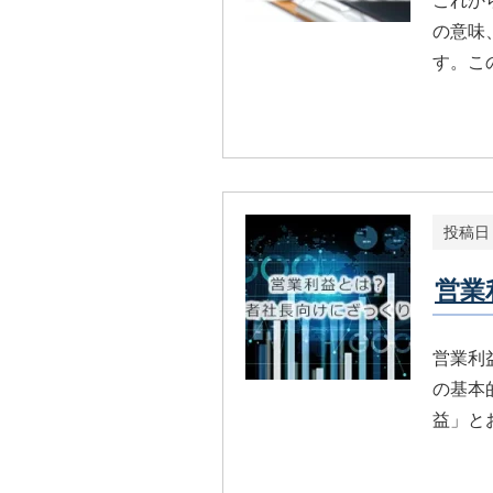
これか
の意味
す。こ
投稿日
営業
営業利
の基本
益」と