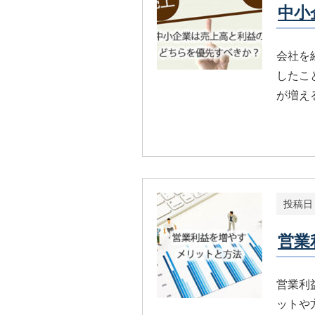
中小
会社を
したこ
が増え
投稿日
営業
営業利
ットや