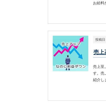
お給料
投稿日
売上
売上至
す。売
紹介し