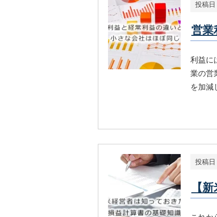
投稿日
営業
利益に
業の営
を加減
投稿日
【新