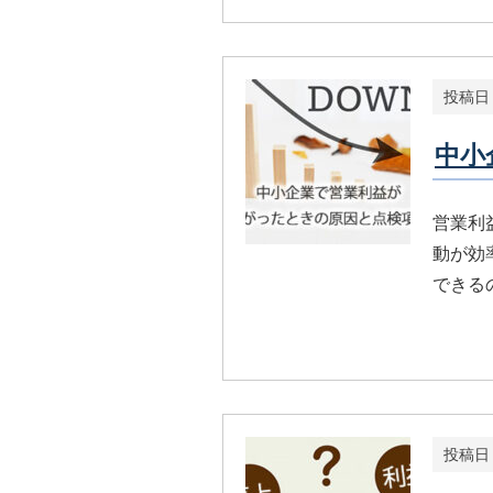
投稿日
中小
営業利
動が効
できる
投稿日