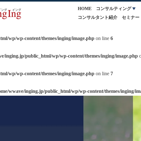
HOME
コンサルティング
コンサルタント紹介
セミナー
html/wp/wp-content/themes/inging/image.php
on line
6
e/inging.jp/public_html/wp/wp-content/themes/inging/image.php
o
html/wp/wp-content/themes/inging/image.php
on line
7
ome/wwave/inging.jp/public_html/wp/wp-content/themes/inging/i