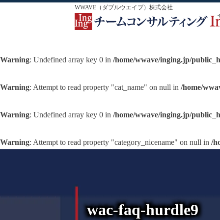
WWAVE（ダブルウエイブ）株式会社
Warning
: Undefined array key 0 in
/home/wwave/inging.jp/public_
Warning
: Attempt to read property "cat_name" on null in
/home/wwav
Warning
: Undefined array key 0 in
/home/wwave/inging.jp/public_
Warning
: Attempt to read property "category_nicename" on null in
/h
wac-faq-hurdle9