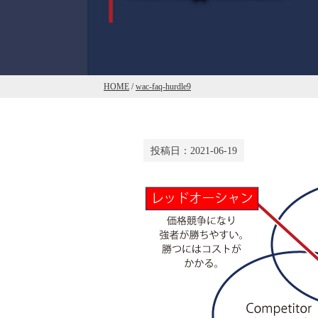
HOME
/
wac-faq-hurdle9
投稿日：
2021-06-19