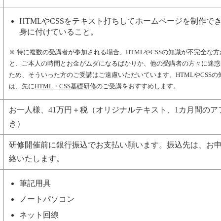
HTMLやCSSをテキスト打ちしてホームページを制作で
身に付けていること。
※ 特に複数の受講者が参加される場合、HTMLやCSSの知識が不完全な
と、ご本人の時間とお金がムダになるばかりか、他の受講者の方々に迷惑
ため、そういった方のご受講はご遠慮いただいています。HTMLやCSS
は、先に
HTML・CSS基礎研修
のご受講をおすすめします。
お一人様、41万円＋税（オリジナルテキスト、1カ月間のア
き）
研修開催前に銀行振込でお支払い願います。振込先は、お
絡いたします。
筆記用具
ノートパソコン
ネット回線