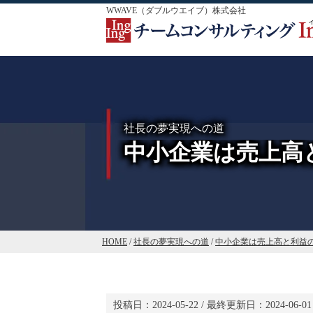
WWAVE（ダブルウエイブ）株式会社
社長の夢実現への道
中小企業は売上高
HOME
/
社長の夢実現への道
/
中小企業は売上高と利益
投稿日：
2024-05-22
/ 最終更新日：
2024-06-01