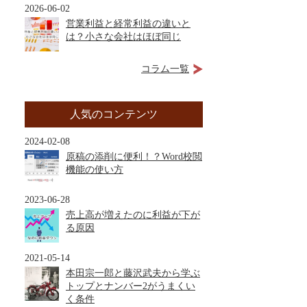
2026-06-02
営業利益と経常利益の違いと
は？小さな会社はほぼ同じ
コラム一覧
人気のコンテンツ
2024-02-08
原稿の添削に便利！？Word校閲
機能の使い方
2023-06-28
売上高が増えたのに利益が下が
る原因
2021-05-14
本田宗一郎と藤沢武夫から学ぶ
トップとナンバー2がうまくい
く条件