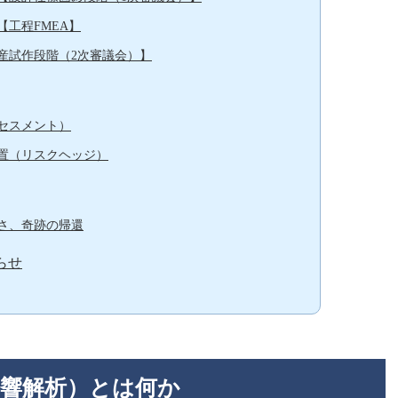
工程FMEA】
産試作段階（2次審議会）】
セスメント）
置（リスクヘッジ）
さ、奇跡の帰還
らせ
影響解析）とは何か