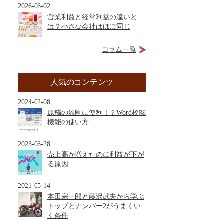
2026-06-02
営業利益と経常利益の違いと
は？小さな会社はほぼ同じ
コラム一覧
人気のコンテンツ
2024-02-08
原稿の添削に便利！？Word校閲
機能の使い方
2023-06-28
売上高が増えたのに利益が下が
る原因
2021-05-14
本田宗一郎と藤沢武夫から学ぶ
トップとナンバー2がうまくい
く条件