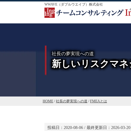
WWAVE（ダブルウエイブ）株式会社
社長の夢実現への道
新しいリスクマネジ
HOME
/
社長の夢実現への道
/
FMEAとは
投稿日：
2020-08-06
/ 最終更新日：
2026-03-20