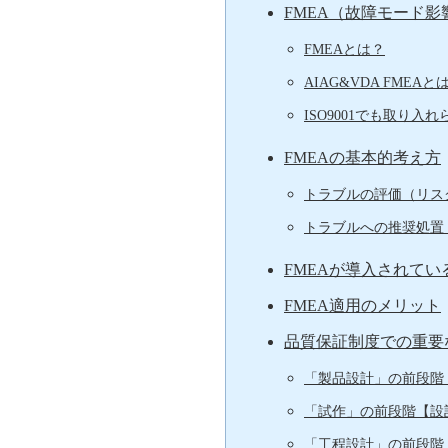
FMEA（故障モード
FMEAとは？
AIAG&VDA FMEAと
ISO9001でも取り入
FMEAの基本的考え方
トラブルの評価（リス
トラブルへの推奨処置
FMEAが導入されてい
FMEA適用のメリット
品質保証制度での重要
「製品設計」の前段階
「試作」の前段階【設計
「工程設計」の前段階