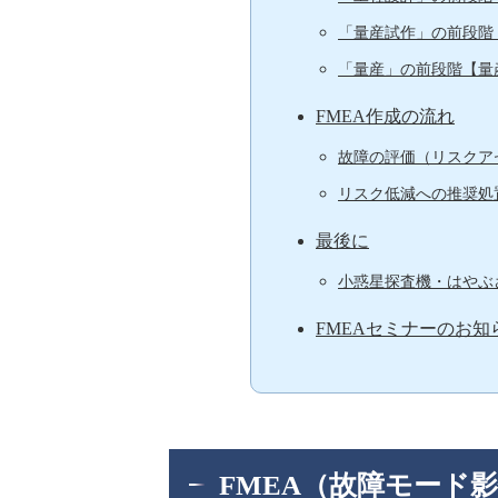
「量産試作」の前段階【
「量産」の前段階【量
FMEA作成の流れ
故障の評価（リスクア
リスク低減への推奨処
最後に
小惑星探査機・はやぶ
FMEAセミナーのお知
FMEA（故障モード