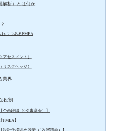
影響解析）とは何か
は？
れられつつあるFMEA
クアセスメント）
（リスクヘッジ）
る業界
な役割
【企画段階（0次審議会）】
FMEA】
【設計仕様固め段階（1次審議会）】