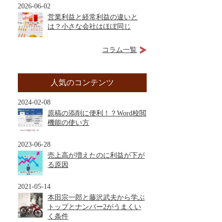
2026-06-02
営業利益と経常利益の違いと
は？小さな会社はほぼ同じ
コラム一覧
人気のコンテンツ
2024-02-08
原稿の添削に便利！？Word校閲
機能の使い方
2023-06-28
売上高が増えたのに利益が下が
る原因
2021-05-14
本田宗一郎と藤沢武夫から学ぶ
トップとナンバー2がうまくい
く条件