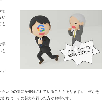
eを
ない
ても
け早
いも
ンデ
たらいつの間にか登録されていることもありますが、何かを
であれば、その努力を行った方がお得です。