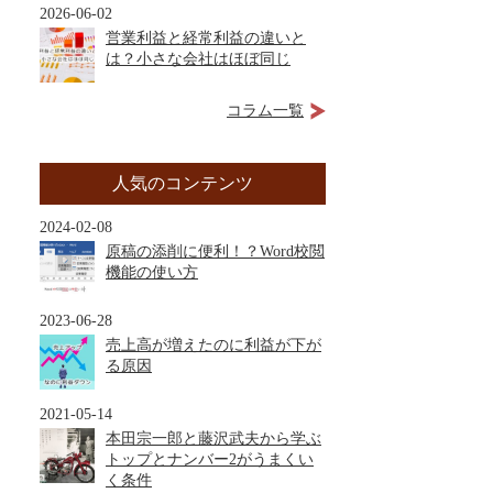
2026-06-02
営業利益と経常利益の違いと
は？小さな会社はほぼ同じ
コラム一覧
人気のコンテンツ
2024-02-08
原稿の添削に便利！？Word校閲
機能の使い方
2023-06-28
売上高が増えたのに利益が下が
る原因
2021-05-14
本田宗一郎と藤沢武夫から学ぶ
トップとナンバー2がうまくい
く条件