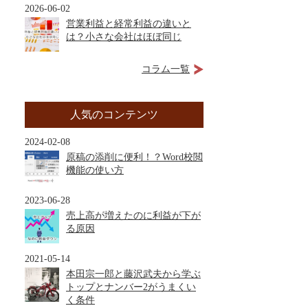
2026-06-02
営業利益と経常利益の違いと
は？小さな会社はほぼ同じ
コラム一覧
人気のコンテンツ
2024-02-08
原稿の添削に便利！？Word校閲
機能の使い方
2023-06-28
売上高が増えたのに利益が下が
る原因
2021-05-14
本田宗一郎と藤沢武夫から学ぶ
トップとナンバー2がうまくい
く条件