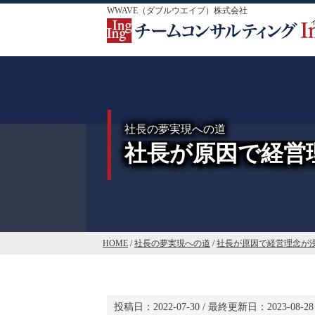
WWAVE（ダブルウエイブ）株式会社
社長の夢実現への道
社長が原因で経営
HOME
/
社長の夢実現への道
/
社長が原因で経営理念が
投稿日：
2022-07-30
/ 最終更新日：
2023-08-28