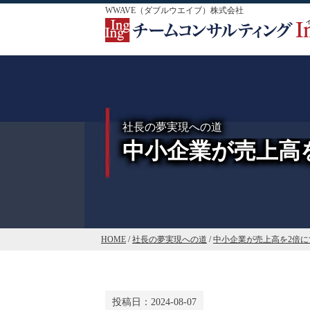
WWAVE（ダブルウエイブ）株式会社
社長の夢実現への道
中小企業が売上高
HOME
/
社長の夢実現への道
/
中小企業が売上高を2倍に
投稿日：
2024-08-07