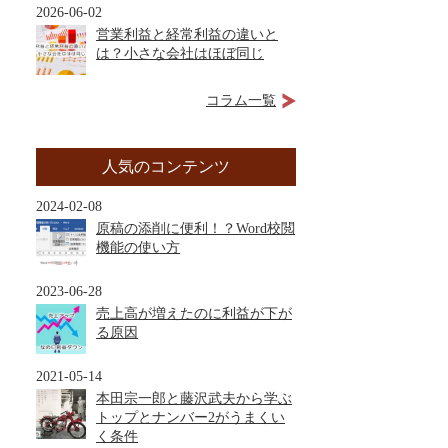
2026-06-02
営業利益と経常利益の違いと
は？小さな会社はほぼ同じ
コラム一覧
人気のコンテンツ
2024-02-08
原稿の添削に便利！？Word校閲
機能の使い方
2023-06-28
売上高が増えたのに利益が下が
る原因
2021-05-14
本田宗一郎と藤沢武夫から学ぶ
トップとナンバー2がうまくい
く条件