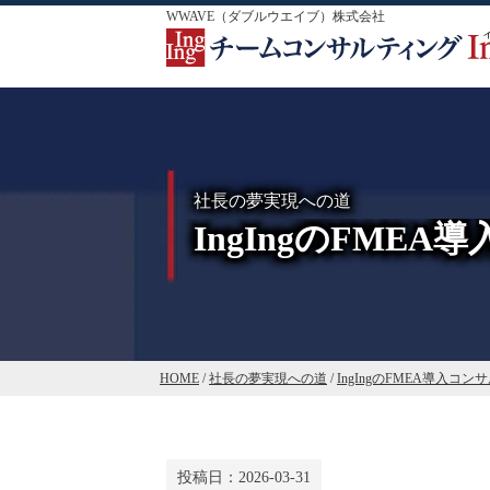
WWAVE（ダブルウエイブ）株式会社
社長の夢実現への道
IngIngのFME
HOME
/
社長の夢実現への道
/
IngIngのFMEA導入コン
投稿日：
2026-03-31