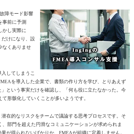
lysis：故障モード影響
を事前に予測
しかし実際に
」だけになり、設
少なくありませ
導入してしまうこ
FMEAを導入した企業で、書類の作り方を学び、とりあえず
った」という事実だけを確認し、「何も役に立たなかった。今
えて形骸化していくことが多いようです。
し、潜在的なリスクをチームで議論する思考プロセスです。そ
く、部門を超えた円滑なコミュニケーションが求められま
効果が得られないばかりか、FMEAが組織に定着しません。