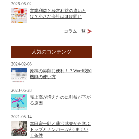
2026-06-02
営業利益と経常利益の違いと
は？小さな会社はほぼ同じ
コラム一覧
人気のコンテンツ
2024-02-08
原稿の添削に便利！？Word校閲
機能の使い方
2023-06-28
売上高が増えたのに利益が下が
る原因
2021-05-14
本田宗一郎と藤沢武夫から学ぶ
トップとナンバー2がうまくい
く条件