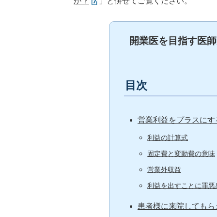
か？
」と併せてご覧ください。
開業医を目指す医師
目次
営業利益をプラスにす
利益の計算式
固定費と変動費の意味
営業外収益
利益を出すことに罪悪
患者様に来院してもら