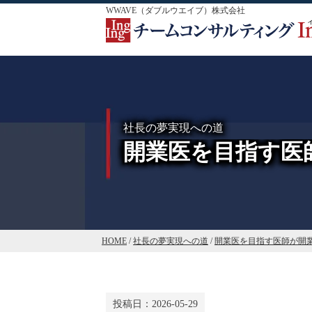
WWAVE（ダブルウエイブ）株式会社
社長の夢実現への道
開業医を目指す医
HOME
/
社長の夢実現への道
/
開業医を目指す医師が開
投稿日：
2026-05-29