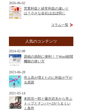
2026-06-02
営業利益と経常利益の違いと
は？小さな会社はほぼ同じ
コラム一覧
人気のコンテンツ
2024-02-08
原稿の添削に便利！？Word校閲
機能の使い方
2023-06-28
売上高が増えたのに利益が下が
る原因
2021-05-14
本田宗一郎と藤沢武夫から学ぶ
トップとナンバー2がうまくい
く条件